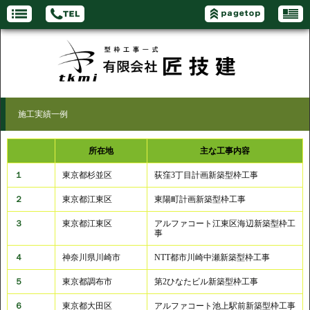
施工実績一例
所在地
主な工事内容
１
東京都杉並区
荻窪3丁目計画新築型枠工事
２
東京都江東区
東陽町計画新築型枠工事
３
東京都江東区
アルファコート江東区海辺新築型枠工
事
４
神奈川県川崎市
NTT都市川崎中瀬新築型枠工事
５
東京都調布市
第2ひなたビル新築型枠工事
６
東京都大田区
アルファコート池上駅前新築型枠工事